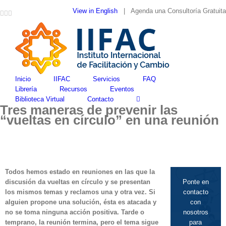
Skip
View in English
| Agenda una Consultoría Gratuita
Facebook
Google+
YouTube
LinkedIn
Twitter
to
content
Inicio
IIFAC
Servicios
FAQ
Librería
Recursos
Eventos
Biblioteca Virtual
Contacto
Tres maneras de prevenir las
“vueltas en círculo” en una reunión
Todos hemos estado en reuniones en las que la
discusión da vueltas en círculo y se presentan
Ponte en
los mismos temas y reclamos una y otra vez. Si
contacto
alguien propone una solución, ésta es atacada y
con
no se toma ninguna acción positiva. Tarde o
nosotros
temprano, la reunión termina, pero el tema sigue
para