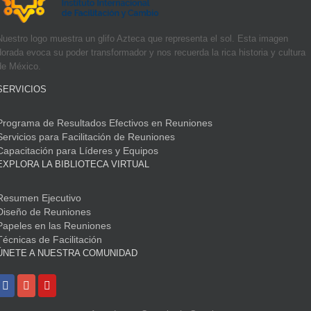
Nuestro logo muestra un glifo Azteca que representa el sol. Esta imagen
dorada evoca su poder transformador y nos recuerda la rica historia y cultura
de México.
SERVICIOS
Programa de Resultados Efectivos en Reuniones
Servicios para Facilitación de Reuniones
Capacitación para Líderes y Equipos
EXPLORA LA BIBLIOTECA VIRTUAL
Resumen Ejecutivo
Diseño de Reuniones
Papeles en las Reuniones
Técnicas de Facilitación
ÚNETE A NUESTRA COMUNIDAD