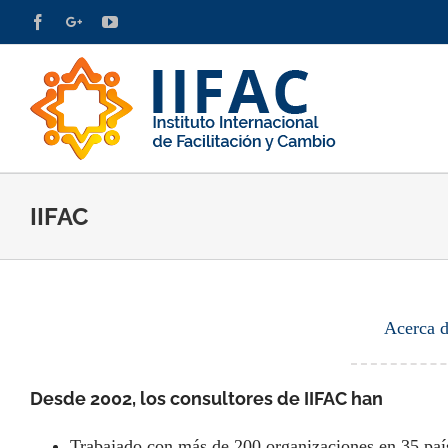
Skip
Facebook
Google+
YouTube
LinkedIn
Twitter
to
content
IIFAC
Acerca 
Desde 2002, los consultores de IIFAC han
Trabajado con más de 200 organizaciones en 35 paí