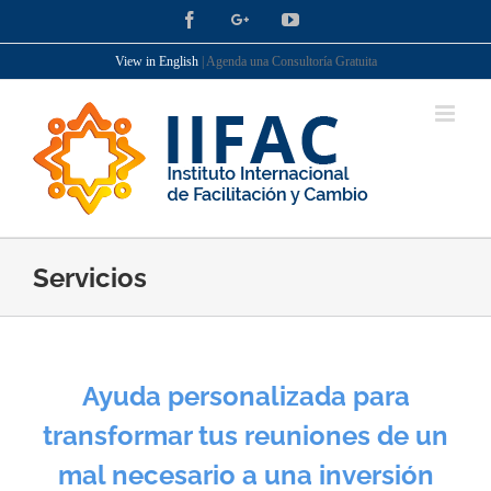
Skip
Facebook
Google+
YouTube
LinkedIn
Twitter
to
View in English
| Agenda una Consultoría Gratuita
content
Servicios
Ayuda personalizada para
transformar tus reuniones de un
mal necesario a una inversión