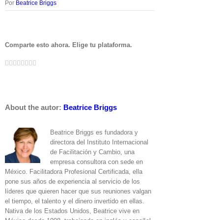
Por
Beatrice Briggs
Comparte esto ahora. Elige tu plataforma.
Facebook
Twitter
LinkedIn
Google+
Tumblr
Pinterest
Vk
Email
Reddit
About the autor:
Beatrice Briggs
Beatrice Briggs es fundadora y
directora del Instituto Internacional
de Facilitación y Cambio, una
empresa consultora con sede en
México. Facilitadora Profesional Certificada, ella
pone sus años de experiencia al servicio de los
líderes que quieren hacer que sus reuniones valgan
el tiempo, el talento y el dinero invertido en ellas.
Nativa de los Estados Unidos, Beatrice vive en