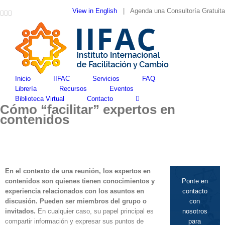
Skip
View in English
| Agenda una Consultoría Gratuita
Facebook
Google+
YouTube
LinkedIn
Twitter
to
content
Inicio
IIFAC
Servicios
FAQ
Librería
Recursos
Eventos
Biblioteca Virtual
Contacto
Cómo “facilitar” expertos en
contenidos
En el contexto de una reunión, los expertos en
contenidos son quienes tienen conocimientos y
Ponte en
experiencia relacionados con los asuntos en
contacto
discusión. Pueden ser miembros del grupo o
con
invitados.
En cualquier caso, su papel principal es
nosotros
compartir información y expresar sus puntos de
para