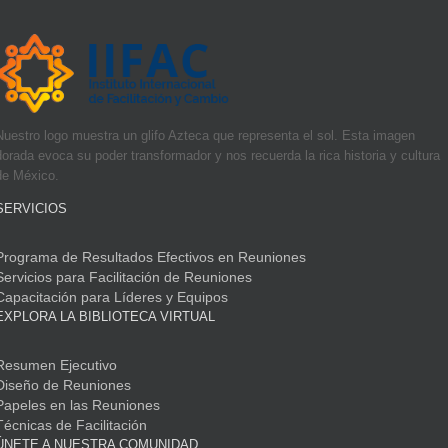
Nuestro logo muestra un glifo Azteca que representa el sol. Esta imagen
dorada evoca su poder transformador y nos recuerda la rica historia y cultura
de México.
SERVICIOS
Programa de Resultados Efectivos en Reuniones
Servicios para Facilitación de Reuniones
Capacitación para Líderes y Equipos
EXPLORA LA BIBLIOTECA VIRTUAL
Resumen Ejecutivo
Diseño de Reuniones
Papeles en las Reuniones
Técnicas de Facilitación
ÚNETE A NUESTRA COMUNIDAD