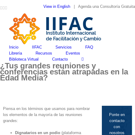
Skip
View in English
| Agenda una Consultoría Gratuita
Facebook
Google+
YouTube
LinkedIn
Twitter
to
content
Inicio
IIFAC
Servicios
FAQ
Librería
Recursos
Eventos
Biblioteca Virtual
Contacto
¿Tus grandes reuniones y
conferencias están atrapadas en la
Edad Media?
Piensa en los términos que usamos para nombrar
los elementos de la mayoría de las reuniones
Ponte en
grandes:
contacto
con
Dignatarios en un podio
(plataforma
nosotros