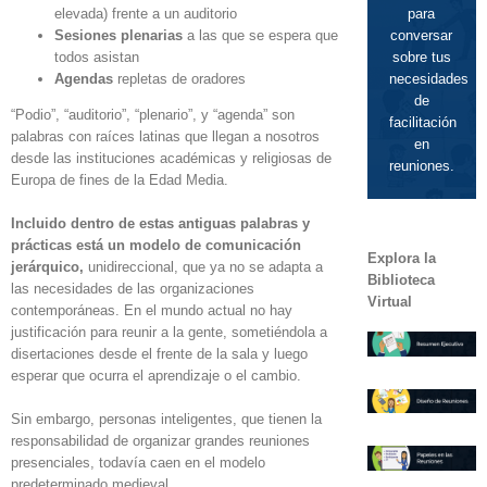
elevada) frente a un auditorio
para
Sesiones plenarias
a las que se espera que
conversar
todos asistan
sobre tus
Agendas
repletas de oradores
necesidades
de
“Podio”, “auditorio”, “plenario”, y “agenda” son
facilitación
palabras con raíces latinas que llegan a nosotros
en
desde las instituciones académicas y religiosas de
reuniones.
Europa de fines de la Edad Media.
Incluido dentro de estas antiguas palabras y
prácticas está un modelo de comunicación
Explora la
jerárquico,
unidireccional, que ya no se adapta a
Biblioteca
las necesidades de las organizaciones
Virtual
contemporáneas. En el mundo actual no hay
justificación para reunir a la gente, sometiéndola a
disertaciones desde el frente de la sala y luego
esperar que ocurra el aprendizaje o el cambio.
Sin embargo, personas inteligentes, que tienen la
responsabilidad de organizar grandes reuniones
presenciales, todavía caen en el modelo
predeterminado medieval.