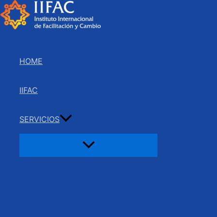
Ir
al
contenido
HOME
IIFAC
SERVICIOS
Alternar
menú